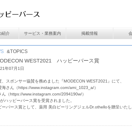
の紹介
サービス・業務案内
掲載情報
WS
&TOPICS
ODECON WEST2021 ハッピーバース賞
021年07月1日
度、スポンサー協賛を務めました『MODECON WEST2021』にて、
愛海さん
（
https://www.instagram.com/ami_1023_a/
）
さん
（
https://www.instagram.com/2094190w/
）
名がハッピーバース賞を受賞されました。
ーバース賞として、薬用 美白ピーリングジェルDr.othelloを贈呈いた
。