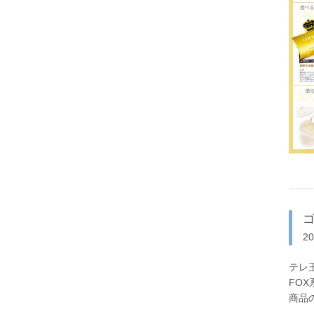
2
テレ
FO
商品