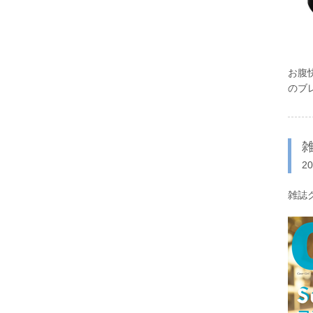
お腹
のブ
雑
2
雑誌