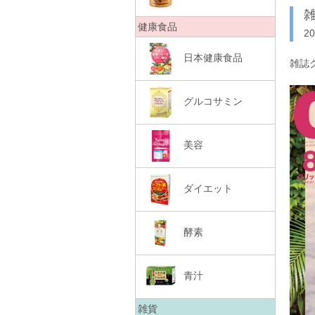
雑
健康食品
2
日本健康食品
雑誌
グルコサミン
美容
ダイエット
酵素
青汁
雑貨