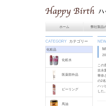
ホーム
弊社製品
CATEGORY
カテゴリー
NE
M
化粧品
2
化粧水
この
吉永
医薬部外品
華奈
の2
ハッピ
ピーリング
した
馬油