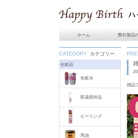
ホーム
弊社製品
CATEGORY
カテゴリー
PRE
雑
化粧品
2
化粧水
雑誌
医薬部外品
ピーリング
馬油