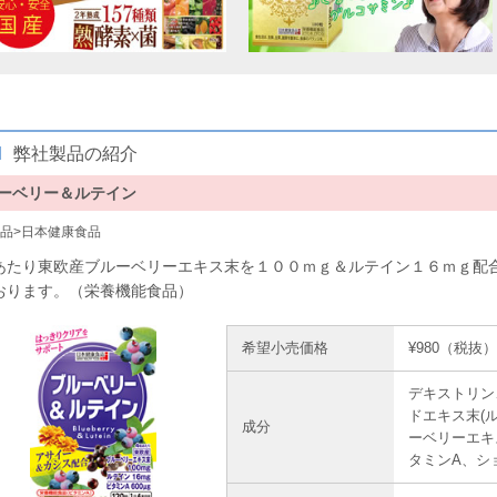
M
弊社製品の紹介
ーベリー＆ルテイン
品
>
日本健康食品
あたり東欧産ブルーベリーエキス末を１００ｍｇ＆ルテイン１６ｍｇ配合
おります。（栄養機能食品）
希望小売価格
¥980（税抜）
デキストリン
ドエキス末(
成分
ーベリーエキ
タミンA、シ