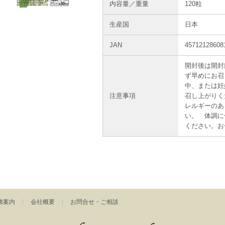
内容量／重量
120粒
生産国
日本
JAN
45712128608
開封後は開封
ず早めにお召
中、または妊
注意事項
召し上がりく
レルギーのあ
い。 体調に
ください。お
務案内
会社概要
お問合せ・ご相談