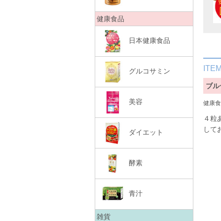
健康食品
日本健康食品
ITE
グルコサミン
ブル
美容
健康食
４粒
して
ダイエット
酵素
青汁
雑貨