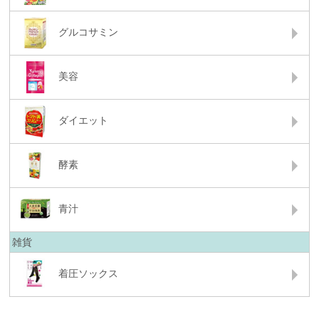
グルコサミン
美容
ダイエット
酵素
青汁
雑貨
着圧ソックス