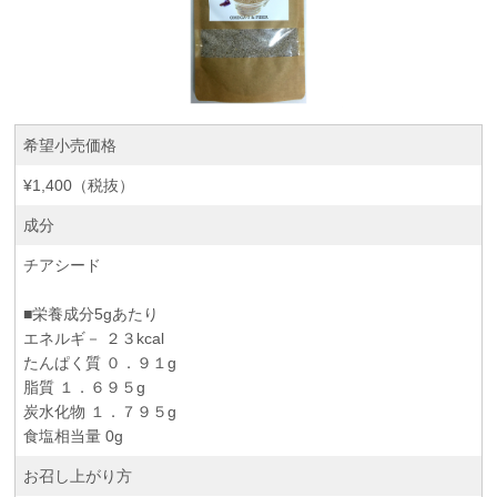
希望小売価格
¥1,400（税抜）
成分
チアシード
■栄養成分5gあたり
エネルギ－ ２３kcal
たんぱく質 ０．９１g
脂質 １．６９５g
炭水化物 １．７９５g
食塩相当量 0g
お召し上がり方