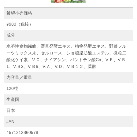
希望小売価格
¥980（税抜）
成分
水溶性食物繊維、野草発酵エキス、植物発酵エキス、野菜フル
ーツミックス末、セルロース、ショ糖脂肪酸エステル、微粒二
酸化ケイ素、V.Ｃ、ナイアシン、パントテン酸Ca、V.Ｅ、V.Ｂ
1、V.Ｂ2、V.Ｂ6、V.Ａ、V.Ｄ、V.Ｂ１２、葉酸
内容量／重量
120粒
生産国
日本
JAN
4571212860578