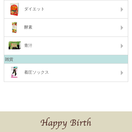
ダイエット
酵素
青汁
雑貨
着圧ソックス