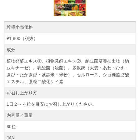
希望小売価格
¥1,800（税抜）
成分
植物発酵エキス①、植物発酵エキス②、納豆菌培養抽出物（納
豆キナーゼ）、乳酸菌（殺菌）、多穀麹（大麦・あわ・ひえ・
きび・たかきび・紫黒米・米粉）、セルロース、ショ糖脂肪酸
エステル、微粒二酸化ケイ素
お召し上がり方
1日２～４粒を目安にお召し上がりください。
内容量／重量
60粒
JAN